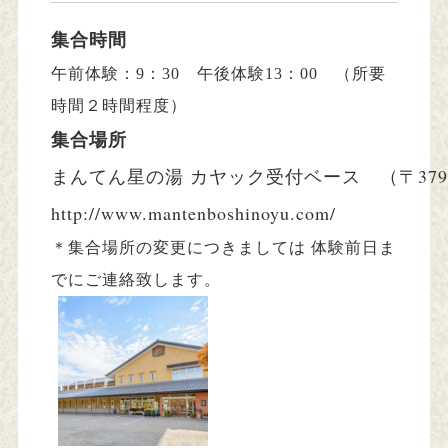
集合時間
午前体験：9：30 午後体験13：00 （所要
時間２時間程度）
集合場所
まんてん星の湯 カヤック受付ベース　
（〒37
http://www.mantenboshinoyu.com/
＊集合場所の変更につきましては 体験前日ま
でにご連絡致します。