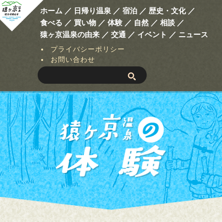
ホーム ／
日帰り温泉 ／
宿泊 ／
歴史・文化 ／
食べる ／
買い物 ／
体験 ／
自然 ／
相談 ／
猿ヶ京温泉の由来 ／
交通 ／
イベント ／
ニュース
プライバシーポリシー
お問い合わせ