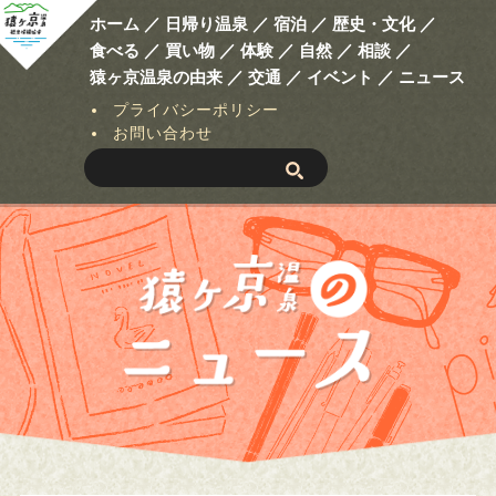
ホーム ／
日帰り温泉 ／
宿泊 ／
歴史・文化 ／
食べる ／
買い物 ／
体験 ／
自然 ／
相談 ／
猿ヶ京温泉の由来 ／
交通 ／
イベント ／
ニュース
プライバシーポリシー
お問い合わせ