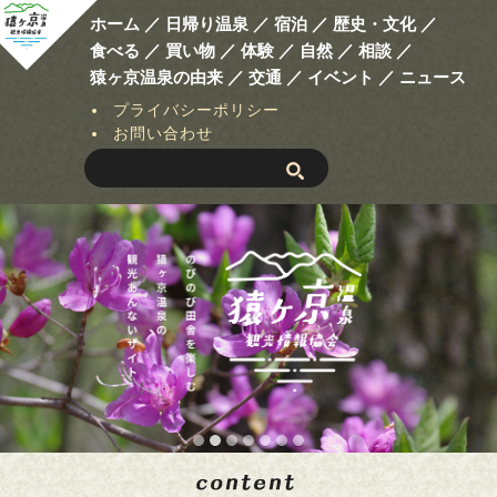
ホーム ／
日帰り温泉 ／
宿泊 ／
歴史・文化 ／
食べる ／
買い物 ／
体験 ／
自然 ／
相談 ／
猿ヶ京温泉の由来 ／
交通 ／
イベント ／
ニュース
プライバシーポリシー
お問い合わせ